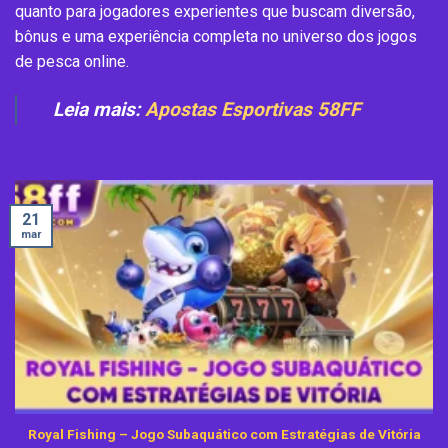
quanto para jogadores experientes que buscam diversão,
bônus e uma experiência completa no universo dos jogos
de pesca online.
Leia mais:
Apostas Esportivas 58FF
21
mar
Royal Fishing – Jogo Subaquático com Estratégias de Vitória