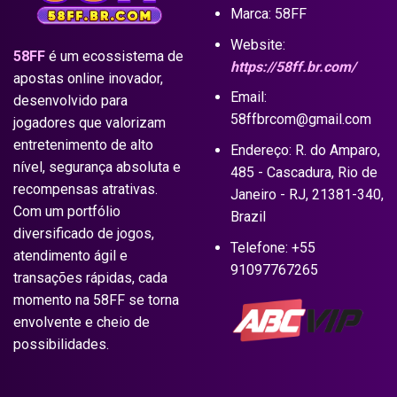
Marca: 58FF
Website:
58FF
é um ecossistema de
https://58ff.br.com/
apostas online inovador,
Email:
desenvolvido para
58ffbrcom@gmail.com
jogadores que valorizam
entretenimento de alto
Endereço:
R. do Amparo,
nível, segurança absoluta e
485 - Cascadura, Rio de
recompensas atrativas.
Janeiro - RJ, 21381-340,
Com um portfólio
Brazil
diversificado de jogos,
Telefone:
+55
atendimento ágil e
91097767265
transações rápidas, cada
momento na 58FF se torna
envolvente e cheio de
possibilidades.