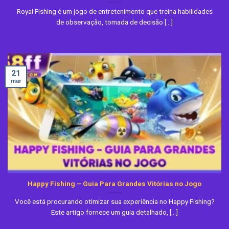
Royal Fishing é um jogo de entretenimento que treina habilidades
de observação, tomada de decisão [...]
21
mar
Happy Fishing – Guia Para Grandes Vitórias no Jogo
Você está procurando otimizar sua experiência no Happy Fishing?
Este artigo fornece um guia detalhado, [...]