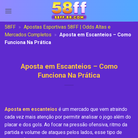
Skip
to
content
58FF
»
Apostas Esportivas 58FF | Odds Altas e
Mercados Completos
»
Aposta em Escanteios – Como
Funciona Na Prática
Aposta em Escanteios – Como
Funciona Na Prática
Aposta em escanteios
é um mercado que vem atraindo
cada vez mais atenção por permitir analisar o jogo além do
placar e dos gols. Ao focar na pressão ofensiva, ritmo da
partida e volume de ataques pelos lados, esse tipo de