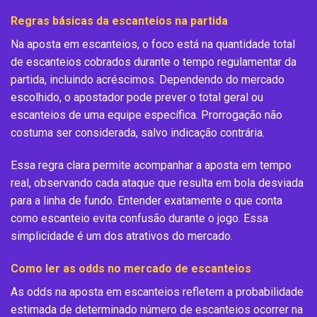
Regras básicas da escanteios na partida
Na aposta em escanteios, o foco está na quantidade total
de escanteios cobrados durante o tempo regulamentar da
partida, incluindo acréscimos. Dependendo do mercado
escolhido, o apostador pode prever o total geral ou
escanteios de uma equipe específica. Prorrogação não
costuma ser considerada, salvo indicação contrária.
Essa regra clara permite acompanhar a aposta em tempo
real, observando cada ataque que resulta em bola desviada
para a linha de fundo. Entender exatamente o que conta
como escanteio evita confusão durante o jogo. Essa
simplicidade é um dos atrativos do mercado.
Como ler as odds no mercado de escanteios
As odds na aposta em escanteios refletem a probabilidade
estimada de determinado número de escanteios ocorrer na