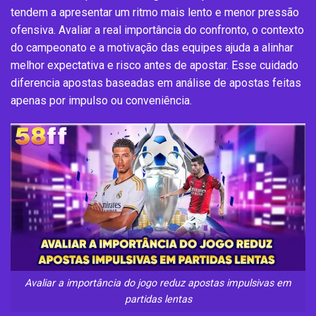
tendem a apresentar um ritmo mais lento e menor pressão
ofensiva. Avaliar a real importância do confronto, o contexto
do campeonato e a motivação das equipes ajuda a alinhar
melhor expectativa e risco antes de apostar. Esse cuidado
diferencia apostas baseadas em análise de apostas feitas
apenas por impulso ou conveniência.
Avaliar a importância do jogo reduz apostas impulsivas em
partidas lentas