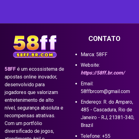
de
Vitórias
futebol
no
hoje
Jogo
–
Análise
exata
de
CONTATO
todas
as
partidas
Marca: 58FF
Website:
58FF
é um ecossistema de
https://58ff.br.com/
apostas online inovador,
Email:
desenvolvido para
58ffbrcom@gmail.com
jogadores que valorizam
entretenimento de alto
Endereço:
R. do Amparo,
nível, segurança absoluta e
485 - Cascadura, Rio de
recompensas atrativas.
Janeiro - RJ, 21381-340,
Com um portfólio
Brazil
diversificado de jogos,
Telefone:
+55
atendimento ágil e