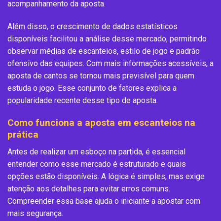
acompanhamento da aposta.
Além disso, o crescimento de dados estatísticos
disponíveis facilitou a análise desse mercado, permitindo
observar médias de escanteios, estilo de jogo e padrão
ofensivo das equipes. Com mais informações acessíveis, a
aposta de cantos se tornou mais previsível para quem
estuda o jogo. Esse conjunto de fatores explica a
popularidade recente desse tipo de aposta.
Como funciona a aposta em escanteios na
prática
Antes de realizar um esboço na partida, é essencial
entender como esse mercado é estruturado e quais
opções estão disponíveis. A lógica é simples, mas exige
atenção aos detalhes para evitar erros comuns.
Compreender essa base ajuda o iniciante a apostar com
mais segurança.